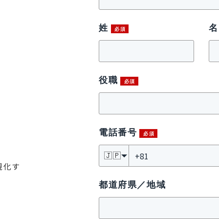
姓
名
役職
電話番号
🇯🇵
視化す
都道府県／地域