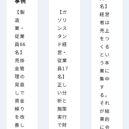
事例
名】
【製
【ガ
経営
造
ソリ
者は
業・
ンス
売上
従業
タン
をつ
員66
ド経
くる
名】
営・
とい
売掛
従業
う本
金管
員17
業に
理の
名】
集中
見直
正し
す
しで
い分
る。
資金
析と
それ
繰り
施策
が結
を改
実行
果的
善し
で財
に会