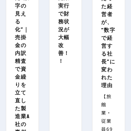
字の
実行
た経
見え
で財
営者
る
務状
が、
化”｜
況が
“数字
売掛
大幅
で経
金の
改
営す
内訳
善！
る社
精査
！
長”に
で資
変わ
金繰
れた
りを
理由
立て
【旅
直し
館
た製
業・
造業A
従業
社の
員69