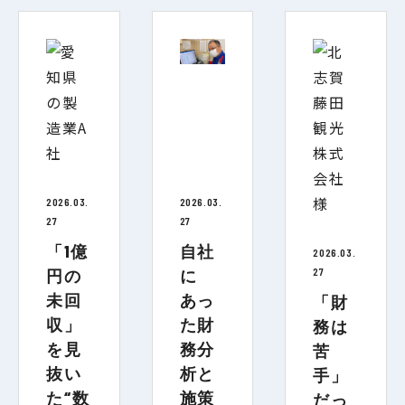
2026.03.
2026.03.
27
27
「1億
自社
2026.03.
27
円の
に
未回
あっ
「財
収」
た財
務は
を見
務分
苦
抜い
析と
手」
た“数
施策
だっ