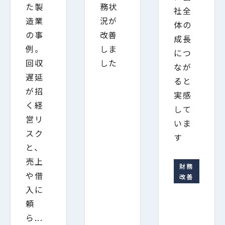
た製
務状
社全
造業
況が
体の
の事
改善
成長
例。
しま
につ
回収
した
なが
遅延
ると
が招
実感
く経
して
営リ
いま
スク
す
と、
売上
財務
や借
改善
入に
頼
ら...