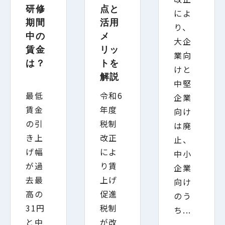
研修
点と
によ
期間
活用
り、
中の
メ
大企
賃金
リッ
業向
は？
トを
けと
解説
中堅
最低
令和6
企業
賃金
年度
向け
の引
税制
は廃
き上
改正
止、
げ幅
によ
中小
が過
り賃
企業
去最
上げ
向け
高の
促進
のう
31円
税制
ち...
と中
が改