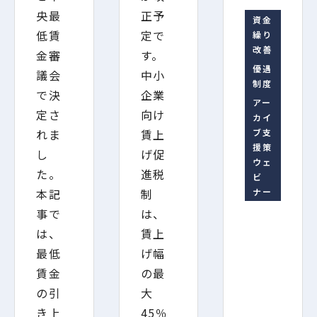
央最
正予
資金
低賃
定で
繰り
改善
金審
す。
優遇
議会
中小
制度
で決
企業
アー
定さ
向け
カイ
れま
賃上
ブ支
援策
し
げ促
ウェ
た。
進税
ビ
本記
制
ナー
事で
は、
は、
賃上
最低
げ幅
賃金
の最
の引
大
き上
45％