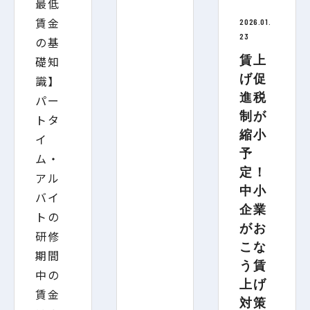
2026.01.
23
賃上
げ促
進税
制が
縮小
予
定！
中小
企業
がお
こな
う賃
上げ
対策