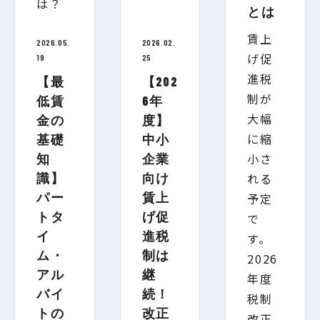
とは
賃上
2026.05.
2026.02.
げ促
19
25
進税
【最
【202
制が
低賃
6年
大幅
金の
度】
に縮
基礎
中小
小さ
知
企業
識】
向け
れる
パー
賃上
予定
トタ
げ促
で
イ
進税
す。
ム・
制は
2026
アル
継
年度
バイ
続！
税制
トの
改正
改正