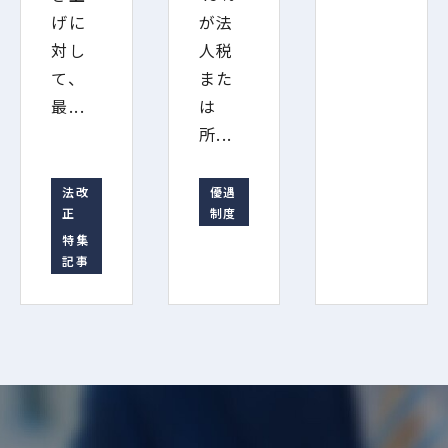
げに
が法
対し
人税
て、
また
最...
は
所...
法改
優遇
正
制度
特集
記事