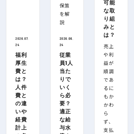
可能
な取
り組
みと
は？
2026.07.
2026.06.
24
24
売上
や利
福利
従業
益が
厚生
員1人
費と
当た
順調
は？
りで
であ
人件
いく
るに
費と
ら必
もか
の違
要？
かわ
いや
適正
ら
経費
な給
ず、
計上
与水
支払