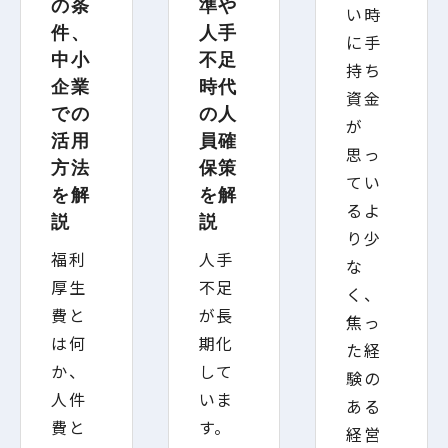
の条
準や
い時
件、
人手
に手
中小
不足
持ち
企業
時代
資金
での
の人
が
活用
員確
思っ
方法
保策
てい
を解
を解
るよ
説
説
り少
福利
人手
な
厚生
不足
く、
費と
が長
焦っ
は何
期化
た経
か、
して
験の
人件
いま
ある
費と
す。
経営