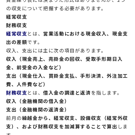
の収支について把握する必要があります。
経常収支
財務収支
経常収支
とは、
営業活動における現金収入、現金支
出の差額
です。
収入、支出には主に次の項目があります。
収入（現金売上、売掛金の回収、受取手形期日入
金、前受金の入金など）
支出（現金仕入、買掛金支払、手形決済、外注加工
費、人件費など）
財務収支
とは、
借入金の調達と返済
を指します。
収入（金融機関の借入金）
支出（金融機関の返済金）
前月の
繰越金から、経常収支、設備収支（経常外収
支）、および財務収支を加減算することで算出
しま
す。