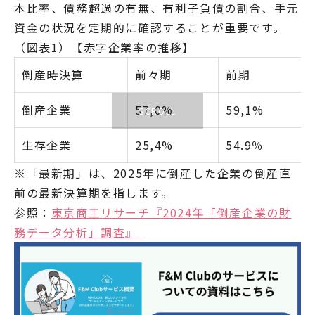
本比率、債務超過の有無、有利子負債の割合、手元
資金の状況を定期的に確認することが重要です。
（図表1）【赤字企業率の推移】
倒産時決算
前々期
前期
倒産企業
57,0%
59,1%
生存企業
25,4%
54.9％
※「最新期」は、2025年に倒産した企業の倒産直
前の最新決算期を指します。
参照：
東京商工リサーチ『2024年「倒産企業の財
務データ分析」調査』