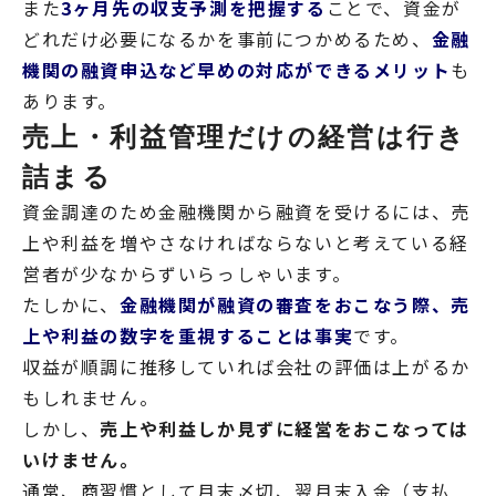
また
3ヶ月先の収支予測を把握する
ことで、資金が
どれだけ必要になるかを事前につかめるため、
金融
機関の融資申込など早めの対応ができるメリット
も
あります。
売上・利益管理だけの経営は行き
詰まる
資金調達のため金融機関から融資を受けるには、売
上や利益を増やさなければならないと考えている経
営者が少なからずいらっしゃいます。
たしかに、
金融機関が融資の審査をおこなう際、売
上や利益の数字を重視することは事実
です。
収益が順調に推移していれば会社の評価は上がるか
もしれません。
しかし、
売上や利益しか見ずに経営をおこなっては
いけません。
通常、商習慣として月末〆切、翌月末入金（支払