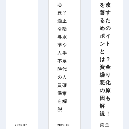
を改
善す
るた
めの
ポイ
ント
と
は？
資金
繰り
悪化
の原
因も
解
説！
資金
2026.07.
2026.06.