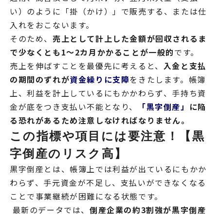
い）のように「掛（かけ）」で販売する、または仕
入れをおこないます。
そのため、
売上として計上した金額が回収されるま
で少なくとも1～2カ月かかることが一般的
です。
売上を伸ばすことを最優先に考えると、
入金と支払
の期間のずれが
資金繰りに支障
をきたします。帳簿
上、利益を計上しているにもかかわらず、手持ち資
金が底をつき支払い不能となり、
「黒字倒産」
に陥
る恐れがあるため注意しなければなりません。
この指標や項目には要注意！【黒
字倒産のリスク高】
黒字倒産とは、帳簿上では利益が出ているにもかか
わらず、手元資金が不足し、支払いができなくなる
ことで事業継続が困難になる状態です。
最新のデータでは、
倒産企業の約3割強が黒字倒産