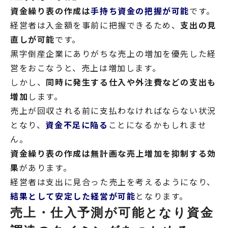
資金繰り表の作成は
手持ち資金の把握が可能
です。
経営者は入金額を事前に把握できるため、
支出の見
直しが可能
です。
黒字倒産企業にありがちな売上の増加を優先した経
営をおこなうと、売上は増加します。
しかし、
同時に発生する仕入や外注費などの支出も
増加
します。
売上が回収される前に支払わなければならない状況
となり、
資金不足に陥る
ことになるかもしれませ
ん。
資金繰り表の作成は無計画な売上増加を抑制する効
果
があります。
経営者は支出に見合った売上を考えるようになり、
結果として安定した経営が可能
となります。
売上・仕入予測が可能となり資金