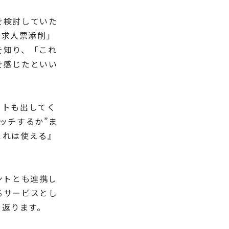
を検討していた
「求人票添削」
を知り、「これ
を感じたといい
ートも出してく
ッチするか”ま
これは使える』
ントとも連携し
るサービスとし
り返ります。