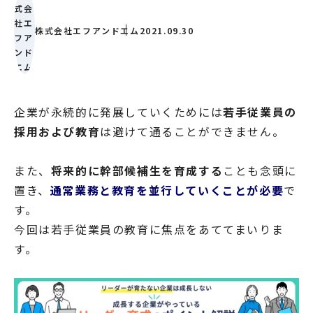
株式会社エフアンドエム
2021.09.30
企業が永続的に発展していくためには
若手従業員の
採用および教育
は避けて通ることができません。
また、
将来的に幹部候補生を育成する
ことも念頭に
置き、
通常業務と教育を並行していくことが必要
で
す。
今回は若手従業員の教育に焦点をあててまいりま
す。