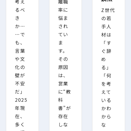
考え
離職
るべ
率に
Z世代
き
悩ま
の若
か…
され
手人
…で
てい
材は
も、
ま
「す
言葉
す。
ぐ辞
や文
その
め
化の
原因
る」
壁が
は、
「何
不安
営業
を考
だ」
に“教
えて
2025
科
いる
年現
書”が
かわ
在、
存在
から
多く
しな
な