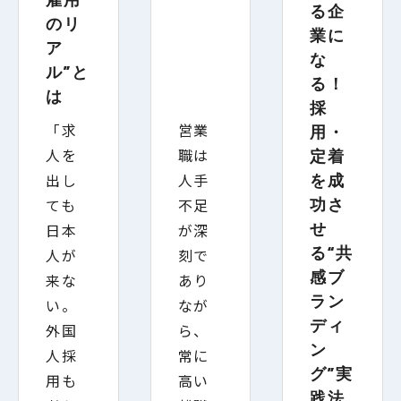
る企
のリ
業に
ア
な
ル”と
る！
は
採
「求
営業
用・
人を
職は
定着
出し
人手
を成
ても
不足
功さ
せ
日本
が深
る“共
人が
刻で
感ブ
来な
あり
ラン
い。
なが
ディ
外国
ら、
ン
人採
常に
グ”実
用も
高い
践法