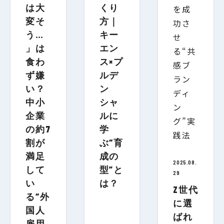
は大
くり
変そ
方｜
う…
キー
」は
エン
食わ
ス×プ
ず嫌
ルデ
い？
ン
中小
シャ
企業
ルに
の約7
学
割が
ぶ“育
満足
成の
2025.08.
して
型”と
29
い
は？
Z世代
る“外
に選
国人
ばれ
雇用