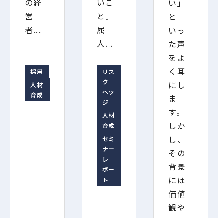
の経
いこ
い」
営
と。
と
者...
属
いっ
人...
た声
をよ
く耳
採用
リス
ク
にし
人材
ヘッ
育成
ま
ジ
す。
人材
しか
育成
し、
セミ
ナー
その
レ
背景
ポー
には
ト
価値
観や