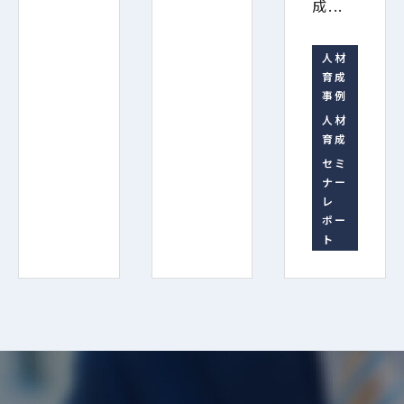
成...
人材
育成
事例
人材
育成
セミ
ナー
レ
ポー
ト