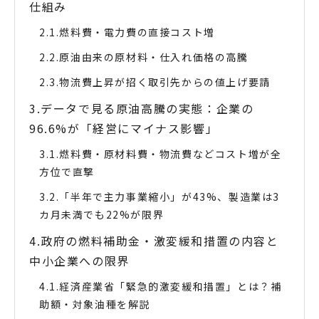
仕組み
燃料費・電力費の直接コスト増
原油由来の原材料・仕入れ価格の高騰
物流費上昇が招く取引先からの値上げ要請
データで見る原油高騰の実態：企業の
96.6%が「経営にマイナス影響」
燃料費・原材料費・物流費などコスト増が全
方位で直撃
「半年で主力事業縮小」が43%、製造業は3
カ月未満でも22%が限界
政府の燃料補助金・激変緩和措置の内容と
中小企業への限界
経済産業省「緊急的激変緩和措置」とは？補
助額・対象油種を解説