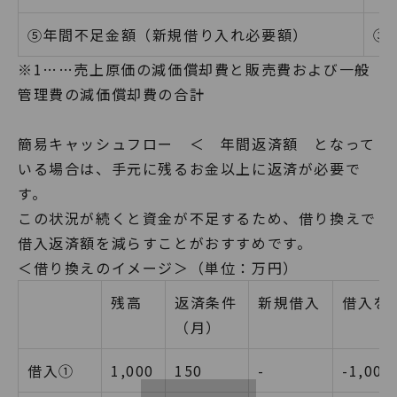
⑤年間不足金額（新規借り入れ必要額）
③
※1……売上原価の減価償却費と販売費および一般
管理費の減価償却費の合計
簡易キャッシュフロー ＜ 年間返済額 となって
いる場合は、手元に残るお金以上に返済が必要で
す。
この状況が続くと資金が不足するため、借り換えで
借入返済額を減らすことがおすすめです。
＜借り換えのイメージ＞（単位：万円）
残高
返済条件
新規借入
借入を
（月）
借入①
1,000
150
-
-1,000