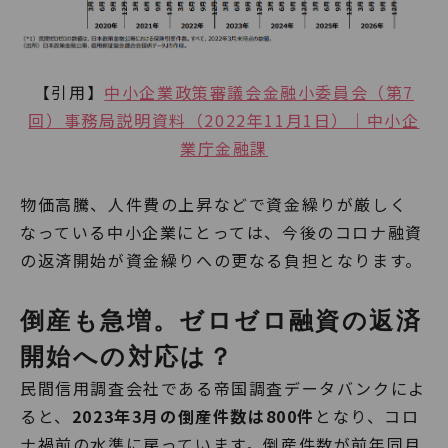
【引用】
中小企業政策審議会金融小委員会（第7
回）事務局説明資料（2022年11月1日）｜中小企
業庁金融課
物価高騰、人件費の上昇などで資金繰りが厳しく
なっている中小企業にとっては、今後のコロナ融資
の返済開始が資金繰りへの更なる負担となります。
倒産も急増。ゼロゼロ融資の返済
開始への対応は？
民間信用調査会社である帝国調査データバンクによ
ると、
2023年3月の倒産件数は800件
となり、コロ
ナ禍前の水準に戻っています。倒産件数が前年同月