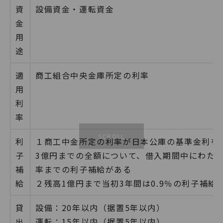
資
設備資金・運転資金
金
用
途
適
商工組合中央金庫所定の利率
用
利
率
利
１商工中金所定の利率が日本公庫の基準金利を
子
3億円までの全額について、借入期間中にわた
補
率までの利子補給がある
給
２残高1億円まで当初3年間は0.9％の利子補給
貸
設備：20年以内（据置5年以内）
出
運転：15年以内（据置5年以内）