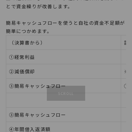
とで資金繰りが改善します。
簡易キャッシュフローを使うと自社の資金不足額が
簡単につかめます。
（決算書から）
計
①経常利益
②減価償却
※
③簡易キャッシュフロー
①
③簡易キャッシュフロー
④年間借入返済額