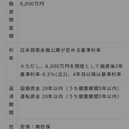
融
8,000万円
資
限
度
額
利
日本政策金融公庫が定める基準利率
率
※ただし、6,000万円を限度として融資後3年
基準利率-0.5％(注2)、4年目以降は基準利率
返
設備資金 20年以内（うち据置期間5年以内）
済
運転資金 20年以内（うち据置期間5年以内）
期
間
担
担保：無担保