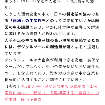
ボット、IoT、AIなどの先進ツールの広範な利活
用）
こうした環境変化の中で、
日本の製造業の強みであ
る
「現場」の生産性
をどのように高めていくかは経
営の中心課題
であり、いかに経営陣が主導して解決
に導けるかの経営力が問われています。
人手不足の中でも生産性の高い現場を構築するため
には、デジタルツールの利活用が鍵
となると提唱し
ています。
デジタルツールは大企業が利用できる高度・高価な
ツールだけではなく、中小企業が使いやすい廉価な
ツールも含まれており、資本力の小さな中小企業も
積極的に活用することが期待されています。
【参考】
第2節人手不足が進む中での生産性向上の
実現に向け、「現場力」を再構築する「経営力」の
重要性│経済産業省