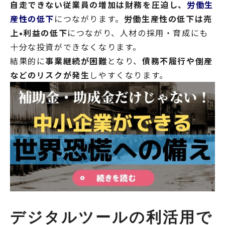
自走できない従業員の増加は財務を圧迫し、
労働生
産性の低下
につながります。
労働生産性の低下は売
上•利益の低下
につながり、人材の採用・育成にも
十分な投資ができなくなります。
結果的に
事業継続が困難
となり、
債務不履行や倒産
などのリスクが発生
しやすくなります。
デジタルツールの利活用で