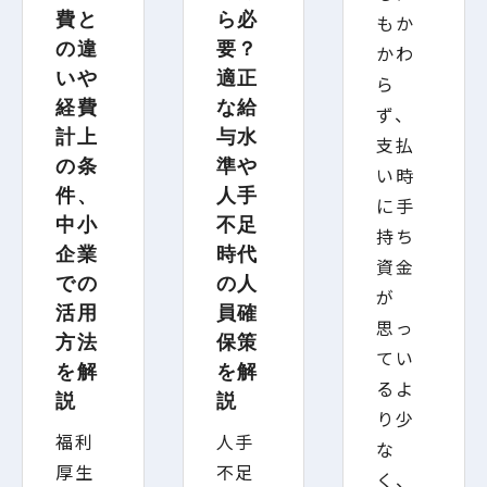
費と
ら必
もか
の違
要？
かわ
いや
適正
ら
経費
な給
ず、
計上
与水
支払
の条
準や
い時
件、
人手
に手
中小
不足
持ち
企業
時代
資金
での
の人
が
活用
員確
思っ
方法
保策
てい
を解
を解
るよ
説
説
り少
福利
人手
な
厚生
不足
く、