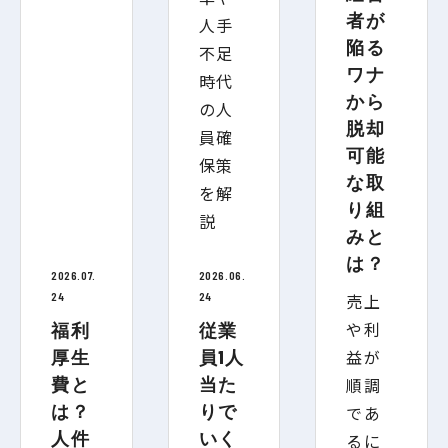
者が
陥る
ワナ
から
脱却
可能
な取
り組
みと
は？
2026.07.
2026.06.
24
24
売上
や利
福利
従業
益が
厚生
員1人
費と
当た
順調
は？
りで
であ
人件
いく
るに