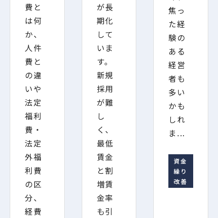
費と
が長
焦っ
は何
期化
た経
か、
して
験の
人件
いま
ある
費と
す。
経営
の違
新規
者も
いや
採用
多い
法定
が難
かも
福利
し
しれ
費・
く、
ま...
法定
最低
外福
賃金
資金
利費
と割
繰り
改善
の区
増賃
分、
金率
経費
も引