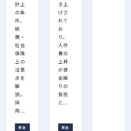
計上
き上
の条
げさ
件、
れて
税
お
務・
り、
社会
人件
保険
費の
上の
上昇
注意
が資
点を
金繰
解
りの
説。
負担
採
と...
用...
資金
資金