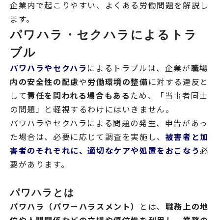
企業内で起こりやすい、よくある労働問題を解説し
ます。
パワハラ・セクハラによるトラ
ブル
パワハラやセクハラ
によるトラブルは、企業が
職場
内の安全性の配慮
や
労働環境の整備
に対する違反と
して
責任を問われる場合もある
ため、「当事者同士
の問題」と軽視するわけにはいきません。
パワハラやセクハラによる問題の発生、申告があっ
た場合は、必要に応じて調査を実施し、
被害者と加
害者のそれぞれに、適切なケアや処置をおこなう
必
要があります。
パワハラとは
パワハラ（パワーハラスメント）
とは、
職務上の地
位や人間関係などの立場や優位性を利用し、業務の