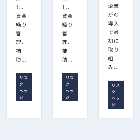
企業
し、
し、
がAI
資金
資金
導入
繰り
繰り
で最
管
管
初に
理、
理、
取り
補
補
組
助...
助...
み...
リス
リス
ク
ク
リス
ヘッ
ヘッ
ク
ジ
ジ
ヘッ
ジ