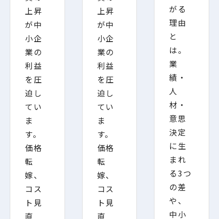
がる
上昇
上昇
理由
が中
が中
と
小企
小企
は。
業の
業の
業
利益
利益
績・
を圧
を圧
人
迫し
迫し
材・
てい
てい
意思
ま
ま
決定
す。
す。
に生
価格
価格
まれ
転
転
る3つ
嫁、
嫁、
の差
コス
コス
や、
ト見
ト見
中小
直
直