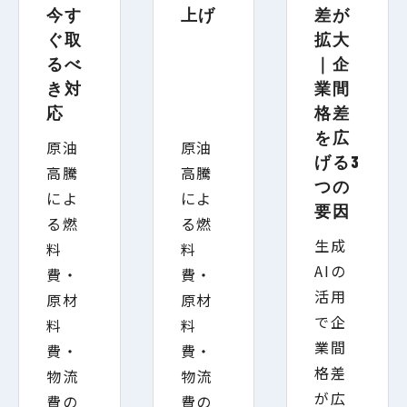
今す
上げ
差が
ぐ取
拡大
るべ
｜企
き対
業間
応
格差
を広
原油
原油
げる3
高騰
高騰
つの
によ
によ
要因
る燃
る燃
生成
料
料
AIの
費・
費・
活用
原材
原材
で企
料
料
業間
費・
費・
格差
物流
物流
が広
費の
費の