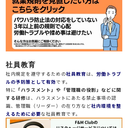
社員教育
社内規定を遵守するための
社員教育
は、
労働トラブ
ルの予防策として有効
です。
特に
「ハラスメント」や「管理職の役割」などに関
する研修
は、ハラスメントにあたる禁止事項の認
識、管理職（リーダー）の在り方など
社内環境を整
えるために必要
な社員教育です。