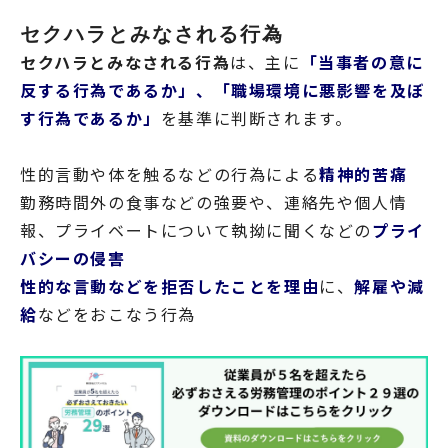
セクハラとみなされる行為
セクハラとみなされる行為
は、主に
「当事者の意に
反する
行為であるか」、「職場環境に悪影響を及ぼ
す行為であるか」
を基準に判断されます。
性的言動や体を触るなどの行為による
精神的苦痛
勤務時間外の食事などの強要や、連絡先や個人情
報、プライベートについて執拗に聞くなどの
プライ
バシーの侵害
性的な言動などを拒否したことを理由
に、
解雇や減
給
などをおこなう行為