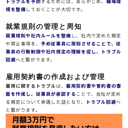
トラブルを予防
するためには、あらかじめ、
職場環
境を整備
しておくことが大切です。
就業規則の管理と周知
就業規則や社内ルールを整備
し、社内で定めた規定
や禁止事項を、
予め従業員に周知させることで、従
業員の行動制限や社内規定の理解を促し、トラブル
回避
へと繋がります。
雇用契約書の作成および管理
雇用に関するトラブル
は、
雇用契約書や誓約書の書
面を作成し、従業員が承認する
ことで、会社が定め
る規定について承諾した証となり、
トラブル回避
へ
と繋がります。