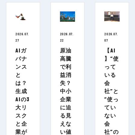
2026.07.
2026.07.
2026.07.
27
22
07
AIガ
原油
【AI
バナ
高騰
】“使
ンス
で利
って
と
益消
いる
は？
失？
会
生成
中小
社”と
AIの3
企業
“使っ
大リ
に迫
てい
スク
る見
ない
と企
えな
会
業が
い値
社”の