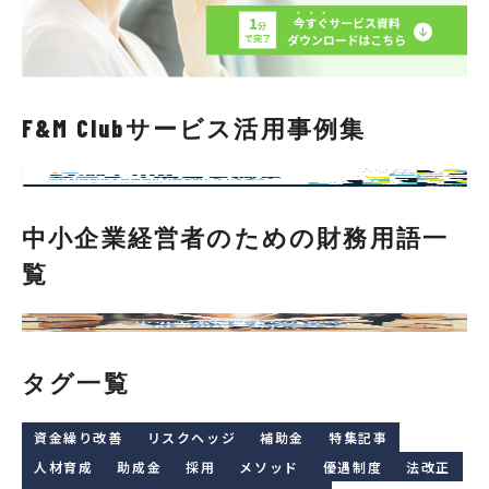
F&M Clubサービス活用事例集
中小企業経営者のための財務用語一
覧
タグ一覧
資金繰り改善
リスクヘッジ
補助金
特集記事
人材育成
助成金
採用
メソッド
優遇制度
法改正