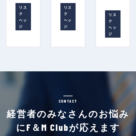
リス
リス
ク
ク
リス
ヘッ
ヘッ
ク
ジ
ジ
ヘッ
ジ
CONTACT
経営者のみなさんのお悩み
にF＆M Clubが応えます