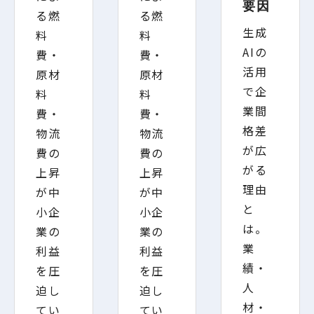
要因
る燃
る燃
生成
料
料
AIの
費・
費・
活用
原材
原材
で企
料
料
業間
費・
費・
格差
物流
物流
が広
費の
費の
がる
上昇
上昇
理由
が中
が中
と
小企
小企
は。
業の
業の
業
利益
利益
績・
を圧
を圧
人
迫し
迫し
材・
てい
てい