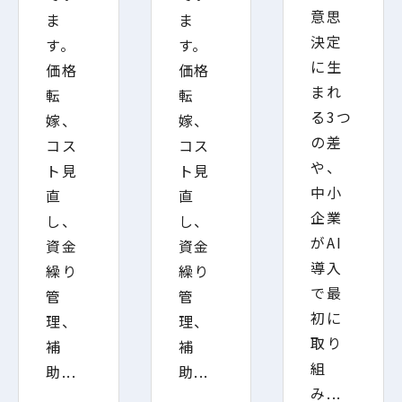
意思
ま
ま
決定
す。
す。
に生
価格
価格
まれ
転
転
る3つ
嫁、
嫁、
の差
コス
コス
や、
ト見
ト見
中小
直
直
企業
し、
し、
がAI
資金
資金
導入
繰り
繰り
で最
管
管
初に
理、
理、
取り
補
補
組
助...
助...
み...