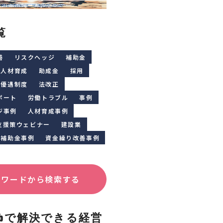
覧
善
リスクヘッジ
補助金
人材育成
助成金
採用
優遇制度
法改正
ポート
労働トラブル
事例
ジ事例
人材育成事例
支援策ウェビナー
建設業
補助金事例
資金繰り改善事例
ーワードから検索する
Clubで解決できる経営