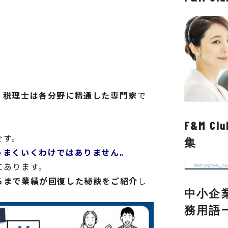
、税理士は各分野に精通した専門家
で
F&M 
です。
集
うまくいくわけではありません。
にあります。
るまで業績が回復した秘訣をご紹介
し
中小企
務用語