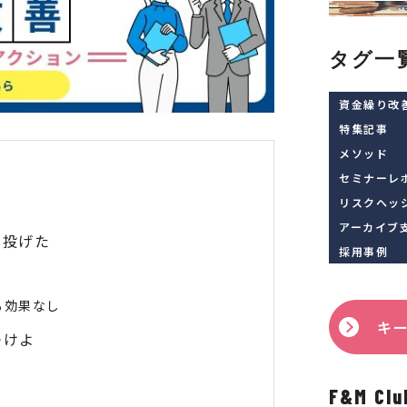
タグ一
資金繰り改
特集記事
メソッド
セミナーレ
リスクヘッ
アーカイブ
を投げた
採用事例
も効果なし
キ
つけよ
F&M 