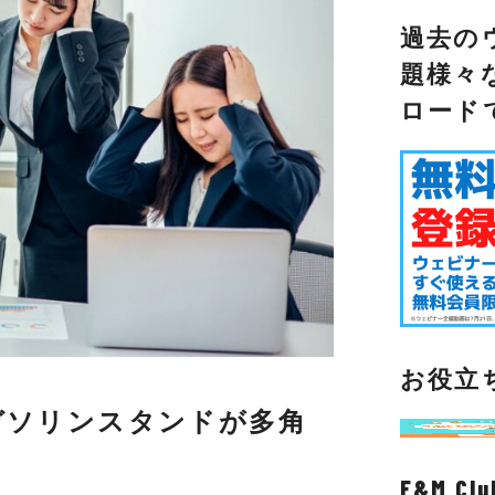
過去の
題様々
ロード
お役立
ガソリンスタンドが多角
F&M C