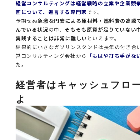
経営コンサルティングは経営戦略の立案や企業競
画について、進言する専門家
です。
予期せぬ
急激な円安による原材料・燃料費の高騰
んでいる状況
の中、
そもそも原資が足りていない
実践することは非常に難しい
といえます。
結果的に小さなガソリンスタンドは長年の付き合
営コンサルティング会社から
「もはや打ち手がな
た。
経営者はキャッシュフロ
よ