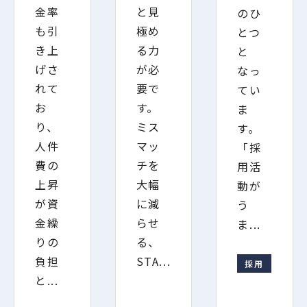
金率
と見
のひ
も引
極め
とつ
き上
る力
と
げさ
が必
なっ
れて
要で
てい
お
す。
ま
り、
ミス
す。
人件
マッ
「採
費の
チを
用活
上昇
大幅
動が
が資
に減
う
金繰
らせ
ま...
りの
る、
負担
STA...
採用
と...