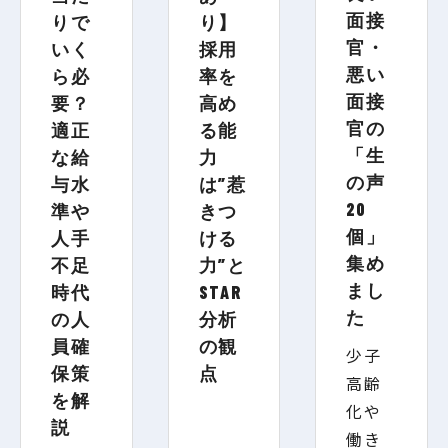
面接
りで
り】
官・
いく
採用
悪い
ら必
率を
面接
要？
高め
官の
適正
る能
「生
な給
力
の声
与水
は”惹
20
準や
きつ
個」
人手
ける
集め
不足
力”と
まし
時代
STAR
た
の人
分析
員確
の観
少子
保策
点
高齢
を解
化や
説
働き