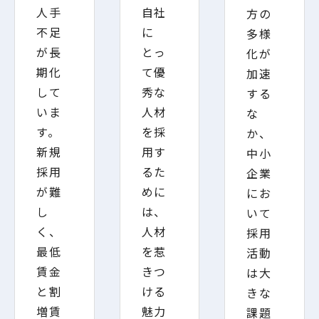
人手
自社
方の
不足
に
多様
が長
とっ
化が
期化
て優
加速
して
秀な
する
いま
人材
な
す。
を採
か、
新規
用す
中小
採用
るた
企業
が難
めに
にお
し
は、
いて
く、
人材
採用
最低
を惹
活動
賃金
きつ
は大
と割
ける
きな
増賃
魅力
課題