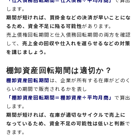
「仕入債務回転期間＝仕入債務÷平均月商」
で算出
します。
期間が短ければ、買掛金などの決済が早いことにな
るため、資金不足に陥る可能性
があります。
売上債権回転期間と仕入債務回転期間の両方を確認
して、
売上金の回収や仕入れを遅らせるなどの対策
を講じましょう。
棚卸資産回転期間は適切か？
棚卸資産回転期間
は、企業が所有する在庫がどのく
らいの期間で販売されるかを表し
「棚卸資産回転期間＝棚卸資産÷平均月商」
で算出
します。
期間が短ければ、在庫が適切なサイクルで売上に
なっているため、資金不足の可能性は低いと判断
で
きます。