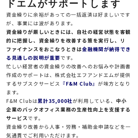
ドエムがサポートします
資金繰りに余裕があっての一括返済は好ましいです
が、事業には波があります。
資金繰りが厳しいときには、自社の経営状態を客観
的に把握し、資金繰りを改善する策を実行し、リ
ファイナンスをおこなうときは
金融機関が納得でき
る見通しの説明が重要
です。
忙しい経営者の資金繰りの改善へのお悩みや計画書
作成のサポートは、株式会社エフアンドエムが提供
するサブスクサービス
『F&M Club』
が味方となり
ます。
F&M Clubは
累計35,000社
が利用している、
中小
企業のバックオフィス業務の生産性向上を支援する
サービス
です。
資金繰り改善から人事・労務・補助金申請などを一
気通貫でご利用いただけます。