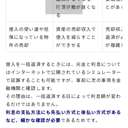
財務状態が良くな
とがある
る
借入の使い道や担
資産の売却収入で
売却収入
保になっている物
借入を減らすこと
返済が必
件の売却
ができせる
が複雑と
借入を一括返済するときには、元金と利息について
はインターネットで公開されているシミュレーター
で試算することも可能ですが、事前に次の事項を金
融機関と確認します。
その理由は、一括返済する日によって利息額が変わ
るだけではありません。
利息の支払方法にも先払い方式と後払い方式がある
など、細かな確認が必要
であるためです。