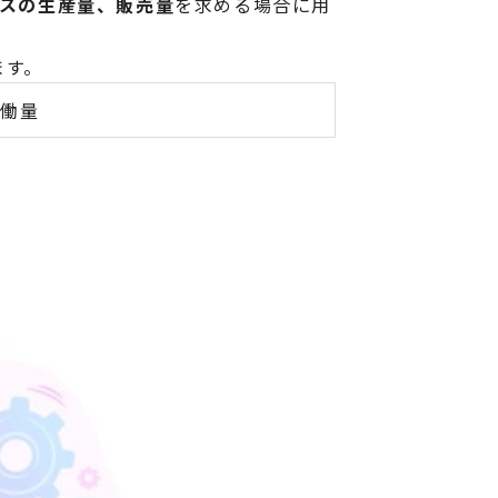
ビスの生産量、販売量
を求める場合に用
ます。
労働量