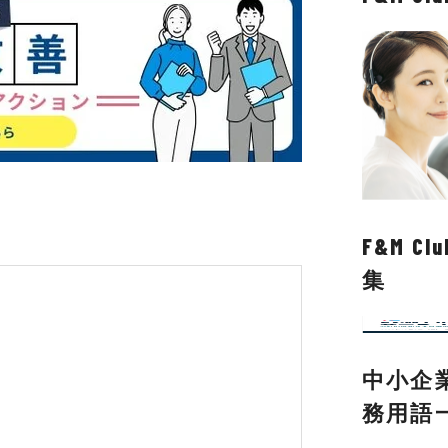
F&M 
集
中小企
務用語