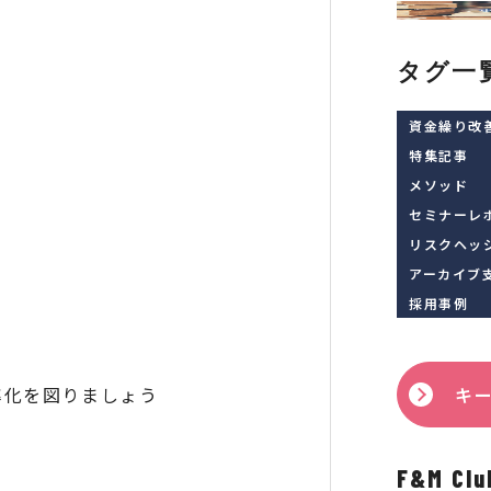
タグ一
資金繰り改
特集記事
メソッド
セミナーレ
リスクヘッ
アーカイブ
採用事例
率化を図りましょう
キ
F&M 