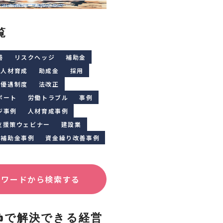
覧
善
リスクヘッジ
補助金
人材育成
助成金
採用
優遇制度
法改正
ポート
労働トラブル
事例
ジ事例
人材育成事例
支援策ウェビナー
建設業
補助金事例
資金繰り改善事例
ーワードから検索する
Clubで解決できる経営