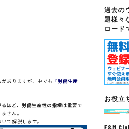
過去の
題様々
ロード
法がありますが、中でも
「労働生産
お役立
がるほど、労働生産性の指標は重要
で
りません。
ついて解説します。
F&M C