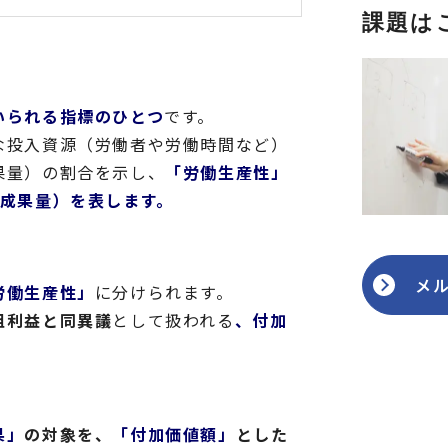
課題は
いられる指標のひとつ
です。
な投入資源（労働者や労働時間など）
果量）の割合を示し、
「労働生産性」
（成果量）を表します。
メ
労働生産性」
に分けられます。
粗利益と同異議
として扱われる
、付加
果」
の対象を、
「付加価値額」
とした