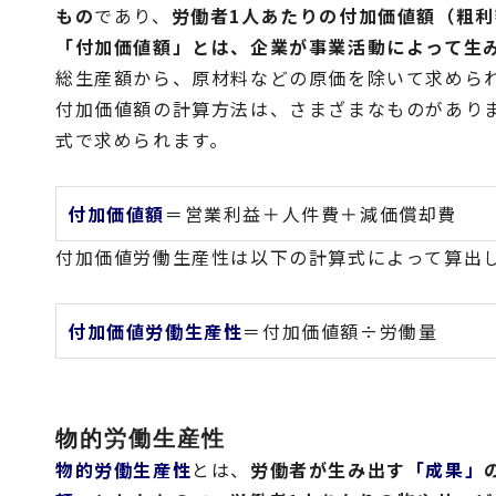
もの
であり、
労働者1人あたりの付加価値額（粗利
「付加価値額」とは、企業が事業活動によって生
総生産額から、原材料などの原価を除いて求めら
付加価値額の計算方法は、さまざまなものがあり
式で求められます。
付加価値額
＝営業利益＋人件費＋減価償却費
付加価値労働生産性は以下の計算式によって算出
付加価値労働生産性
＝付加価値額÷労働量
物的労働生産性
物的労働生産性
とは、
労働者が生み出す
「成果」