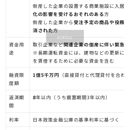
倒産した企業の設置する商業施設に入居し
化の影響を受けるおそれのある
方
倒産した企業から
受注予定の商品や役務な
消された
方
資金用
取引企業など
関連企業の倒産に伴い緊急に
途
※長期運転資金には、建物などの更新に伴
を賃借するために必要な資金を含む
融資限
1億5千万円
（直接貸付と代理貸付を合わ
度額
返済期
8
年以内（うち据置期間3年以内）
間
利率
日本政策金融公庫の基準利率に基づく