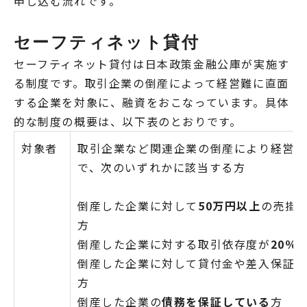
申し込む流れです。
セーフティネット貸付
セーフティネット貸付は日本政策金融公庫が実施す
る制度です。取引企業の倒産によって経営難に直面
する企業を対象に、融資をおこなっています。具体
的な制度の概要は、以下表のとおりです。
対象者
取引企業など関連企業の倒産により経営に
で、次のいずれかに該当する方
倒産した企業に対して
50万円以上
の売掛
方
倒産した企業に対する取引依存度が
20％
倒産した企業に対して貸付金や差入保証金
方
倒産した企業の
債務を保証している
方