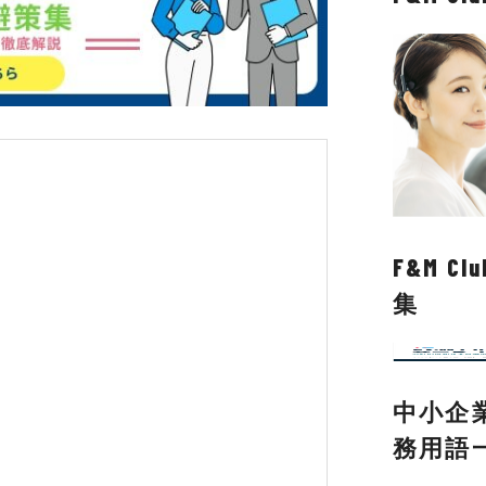
F&M 
集
中小企
務用語