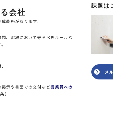
課題は
なる会社
作成義務があります。
時間、職場において守るべきルールな
す。
項」
メ
の掲示や書面での交付など
従業員への
6条）