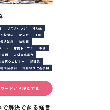
覧
善
リスクヘッジ
補助金
人材育成
助成金
採用
優遇制度
法改正
ポート
労働トラブル
事例
ジ事例
人材育成事例
支援策ウェビナー
建設業
補助金事例
資金繰り改善事例
ーワードから検索する
Clubで解決できる経営