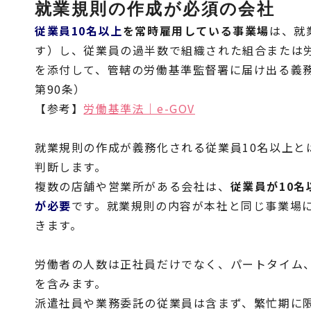
就業規則の作成が必須の会社
従業員10名以上
を常時雇用している事業場
は、就
す）し、従業員の過半数で組織された組合または
を添付して、管轄の労働基準監督署に届け出る義務
第90条）
【参考】
労働基準法｜e-GOV
就業規則の作成が義務化される従業員10名以上と
判断します。
複数の店舗や営業所がある会社は、
従業員が10
が必要
です。就業規則の内容が本社と同じ事業場
きます。
労働者の人数は正社員だけでなく、パートタイム
を含みます。
派遣社員や業務委託の従業員は含まず、繁忙期に