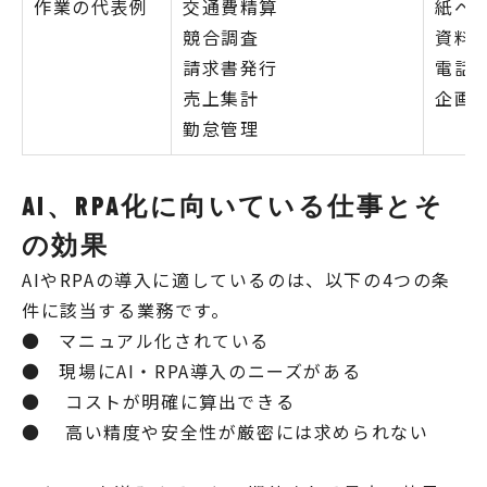
作業の代表例
交通費精算
紙ベ
競合調査
資料
請求書発行
電話
売上集計
企画
勤怠管理
AI、RPA化に向いている仕事とそ
の効果
AIやRPAの導入に適しているのは、以下の4つの条
件に該当する業務です。
● マニュアル化されている
● 現場にAI・RPA導入のニーズがある
● コストが明確に算出できる
● 高い精度や安全性が厳密には求められない