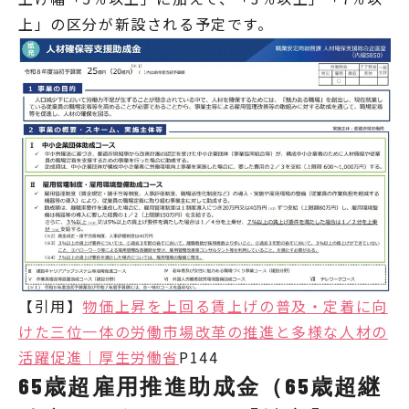
上」の区分が新設される予定です。
【引用】
物価上昇を上回る賃上げの普及・定着に向
けた三位一体の労働市場改革の推進と多様な人材の
活躍促進｜厚生労働省
P144
65歳超雇用推進助成金（65歳超継