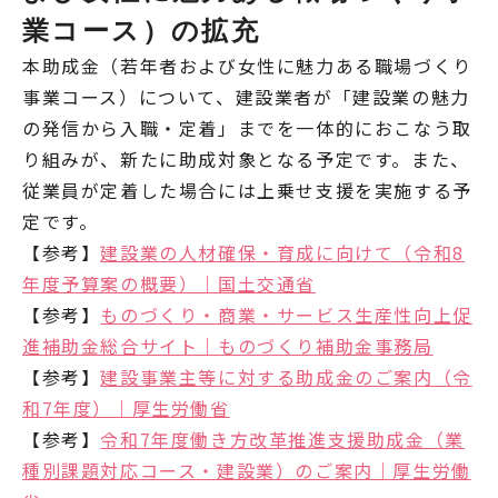
業コース）の拡充
本助成金（若年者および女性に魅力ある職場づくり
事業コース）について、建設業者が「建設業の魅力
の発信から入職・定着」までを一体的におこなう取
り組みが、新たに助成対象となる予定です。また、
従業員が定着した場合には上乗せ支援を実施する予
定です。
【参考】
建設業の人材確保・育成に向けて（令和8
年度予算案の概要）｜国土交通省
【参考】
ものづくり・商業・サービス生産性向上促
進補助金総合サイト｜ものづくり補助金事務局
【参考】
建設事業主等に対する助成金のご案内（令
和7年度）｜厚生労働省
【参考】
令和7年度働き方改革推進支援助成金（業
種別課題対応コース・建設業）のご案内｜厚生労働