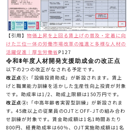
【引用】
物価上昇を上回る賃上げの普及・定着に向
けた三位一体の労働市場改革の推進と多様な人材の
活躍促進｜厚生労働省
P127
令和8年度人材開発支援助成金の改正点
以下の2つの改正がなされる予定です。
改正点①:
「設備投資助成」が新設されます。賃上
げと職業能力訓練を活かした生産性向上投資が対象
です。助成率は1/2、助成上限額は150万円です。
改正点②:
「中高年齢者実習型訓練」が新設されま
す。45歳以上の従業員のOJTとOFF-JTの組み合わ
せ訓練が対象です。賃金助成額は1名1時間あたり
800円、経費助成率は60％、OJT実施助成額は1名