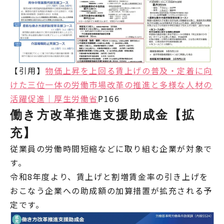
【引用】
物価上昇を上回る賃上げの普及・定着に向
けた三位一体の労働市場改革の推進と多様な人材の
活躍促進｜厚生労働省
P166
働き方改革推進支援助成金【拡
充】
従業員の労働時間短縮などに取り組む企業が対象で
す。
令和8年度より、賃上げと割増賃金率の引き上げを
おこなう企業への助成額の加算措置が拡充される予
定です。