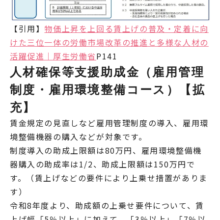
【引用】
物価上昇を上回る賃上げの普及・定着に向
けた三位一体の労働市場改革の推進と多様な人材の
活躍促進｜厚生労働省
P141
人材確保等支援助成金（雇用管理
制度・雇用環境整備コース）【拡
充】
賃金規定の見直しなど雇用管理制度の導入、雇用環
境整備機器の購入などが対象です。
制度導入の助成上限額は80万円、雇用環境整備機
器購入の助成率は1/2、助成上限額は150万円で
す。（賃上げなどの要件により上乗せ措置がありま
す）
令和8年度より、助成額の上乗せ要件について、賃
上げ幅「5％以上」に加えて、「3％以上」「7％以