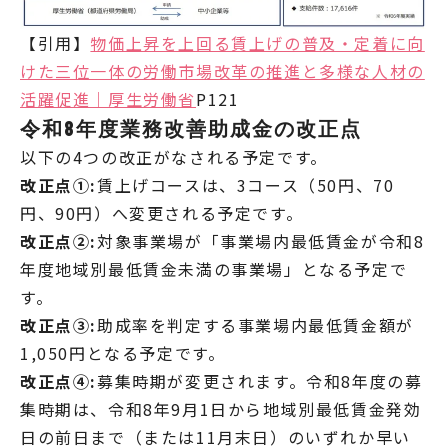
【引用】
物価上昇を上回る賃上げの普及・定着に向
けた三位一体の労働市場改革の推進と多様な人材の
活躍促進｜厚生労働省
P121
令和8年度業務改善助成金の改正点
以下の4つの改正がなされる予定です。
改正点①:
賃上げコースは、3コース（50円、70
円、90円）へ変更される予定です。
改正点②:
対象事業場が「事業場内最低賃金が令和8
年度地域別最低賃金未満の事業場」となる予定で
す。
改正点③:
助成率を判定する事業場内最低賃金額が
1,050円となる予定です。
改正点④:
募集時期が変更されます。令和8年度の募
集時期は、令和8年9月1日から地域別最低賃金発効
日の前日まで（または11月末日）のいずれか早い