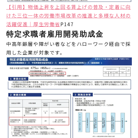
【引用】
物価上昇を上回る賃上げの普及・定着に向
けた三位一体の労働市場改革の推進と多様な人材の
活躍促進｜厚生労働省
P147
特定求職者雇用開発助成金
中高年齢層や障がい者などをハローワーク経由で採
用した企業が対象です。