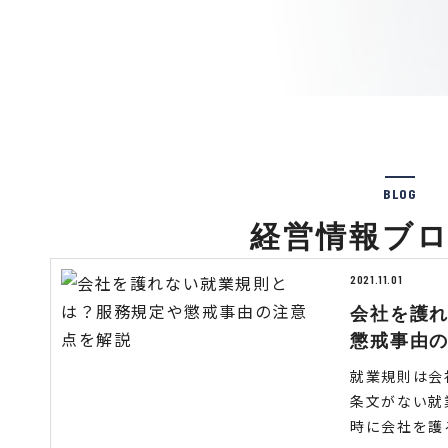
BLOG
経営情報ブ
2021.11.01
会社を護
懲戒事由
就業規則は会
条文がない就
時に会社を護る