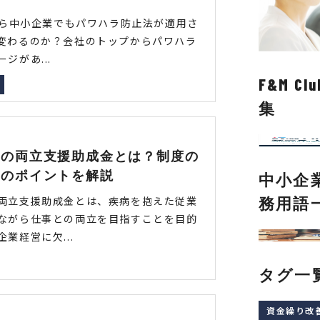
月から中小企業でもパワハラ防止法が適用さ
変わるのか？会社のトップからパワハラ
ジがあ...
F&M 
集
事の両立支援助成金とは？制度の
請のポイントを解説
中小企
両立支援助成金とは、疾病を抱えた従業
務用語
ながら仕事との両立を目指すことを目的
業経営に欠...
タグ一
資金繰り改