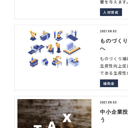
響を与えます。
人材育成
2021.09.02
ものづく
へ
ものづくり補
生産性向上促
である生産性向
補助金
2021.09.02
中小企業
う