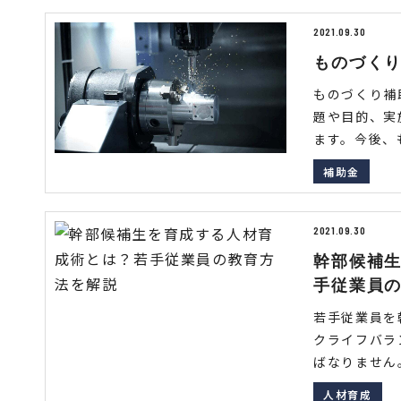
2021.09.30
ものづく
ものづくり補
題や目的、実
ます。今後、も
補助金
2021.09.30
幹部候補
手従業員
若手従業員を
クライフバラ
ばなりません。
人材育成