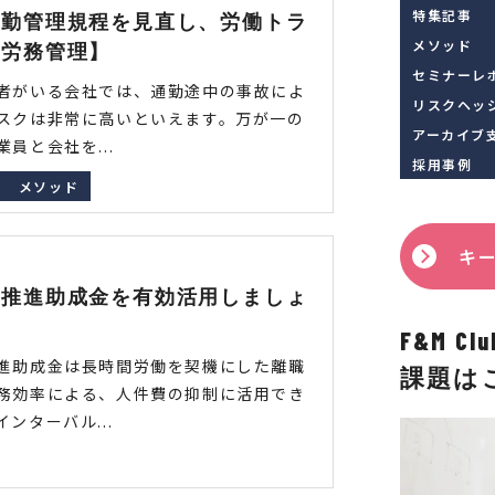
特集記事
通勤管理規程を見直し、労働トラ
メソッド
【労務管理】
セミナーレ
者がいる会社では、通勤途中の事故によ
リスクヘッ
スクは非常に高いといえます。万が一の
アーカイブ
員と会社を...
採用事例
メソッド
キ
革推進助成金を有効活用しましょ
F&M 
進助成金は長時間労働を契機にした離職
課題は
務効率による、人件費の抑制に活用でき
ンターバル...