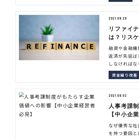
2021.09.28
リファイ
は？リス
融資や金融機
返済が先延ば
しなければなり
資金繰り改善
2021.09.02
人事考課
【中小企
なぜ優秀な社
を持つ要因と