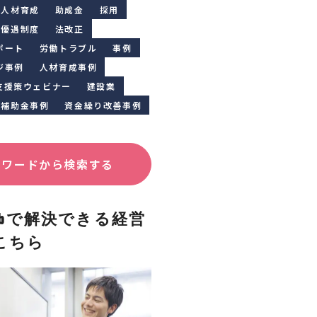
人材育成
助成金
採用
優遇制度
法改正
ポート
労働トラブル
事例
ジ事例
人材育成事例
支援策ウェビナー
建設業
補助金事例
資金繰り改善事例
ーワードから検索する
Clubで解決できる経営
こちら