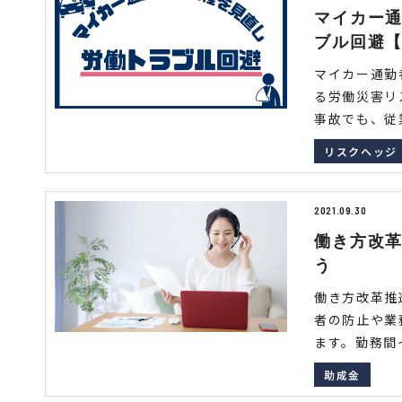
マイカー
ブル回避
マイカー通勤
る労働災害リ
事故でも、従業
リスクヘッジ
2021.09.30
働き方改
う
働き方改革推
者の防止や業
ます。勤務間イ
助成金