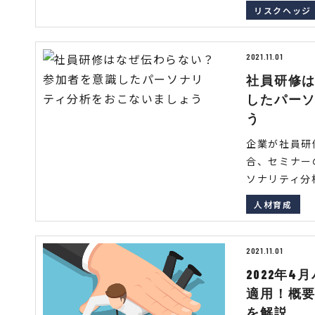
リスクヘッジ
2021.11.01
社員研修
したパー
う
企業が社員研
合、セミナー
ソナリティ分析
人材育成
2021.11.01
2022年
適用！概
を解説