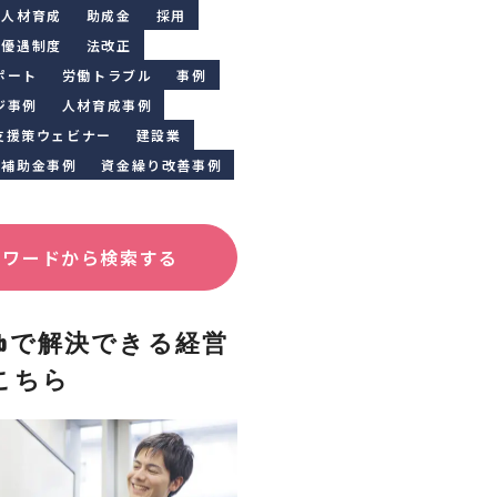
人材育成
助成金
採用
優遇制度
法改正
ポート
労働トラブル
事例
ジ事例
人材育成事例
支援策ウェビナー
建設業
補助金事例
資金繰り改善事例
ーワードから検索する
Clubで解決できる経営
こちら