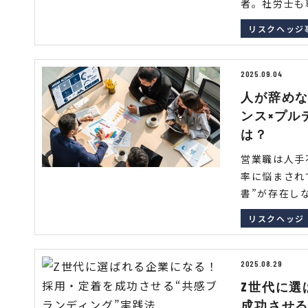
者。社労士も専
リスクヘッジ
2025.09.04
人が辞め
ンス×プル
は？
営業職は人手
率に悩まされ
書”が存在しな
リスクヘッジ
2025.08.29
Z世代に選
成功させる