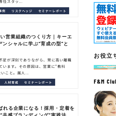
任スタッ...
事例
リスクヘッジ
セミナーレポート
ない営業組織のつくり方｜キーエ
デンシャルに学ぶ“育成の型”と
お役立
不足が深刻でありながら、常に高い離職
ています。その原因は、営業に“教科
いこと。属人...
F&M C
人材育成
セミナーレポート
ばれる企業になる！採用・定着を
“共感ブランディング”実践法