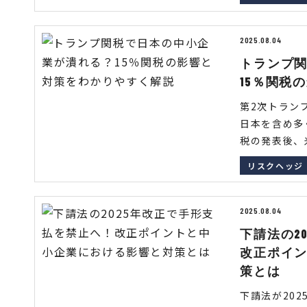
2025.08.04
トランプ
15％関税
第2次トラン
日本を含め多
税の発表後、米
リスクヘッジ
2025.08.04
下請法の2
改正ポイ
策とは
下請法が20