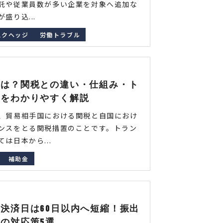
託や従業員数が多い企業を対象へ追加な
盛り込...
スクヘッジ
労働トラブル
とは？関税との違い・仕組み・ト
税をわかりやすく解説
、貿易相手国における関税と自国におけ
ンスをとる関税措置のことです。トラン
は日本から...
補助金
決済日は60日以内へ短縮！振出
の対応策5選