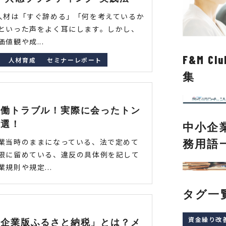
人材は「すぐ辞める」「何を考えているか
といった声をよく耳にします。しかし、
値観や成...
F&M 
人材育成
セミナーレポート
集
労働トラブル！実際に会ったトン
４選！
中小企
業当時のままになっている、法で定めて
務用語
限に留めている、違反の具体例を記して
規則や規定...
タグ一
資金繰り改
「企業版ふるさと納税」とは？メ