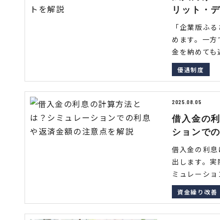
リット・
「企業版ふる
めます。一方
金を納めても返
優遇制度
2025.08.05
借入金の
ションで
借入金の利息
出します。実
ミュレーション
資金繰り改善