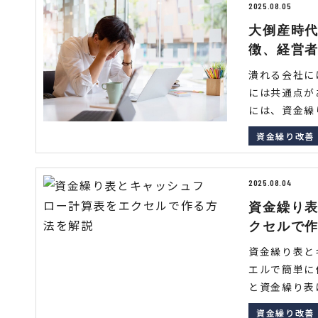
2025.08.05
大倒産時
徴、経営
潰れる会社に
には共通点が
には、資金繰り
資金繰り改善
2025.08.04
資金繰り
クセルで
資金繰り表と
エルで簡単に
と資金繰り表は
資金繰り改善