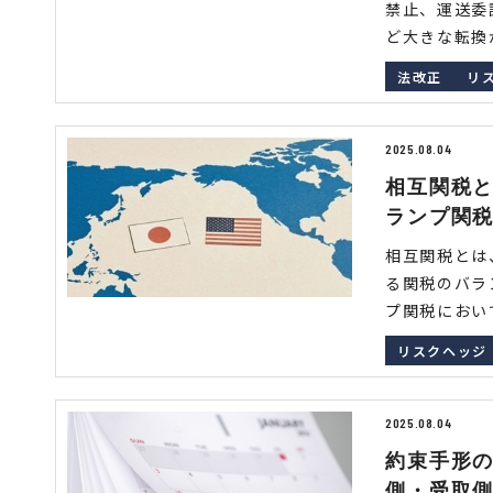
禁止、運送委
ど大きな転換が
法改正
リ
2025.08.04
相互関税
ランプ関
相互関税とは
る関税のバラ
プ関税において
リスクヘッジ
2025.08.04
約束手形の
側・受取側