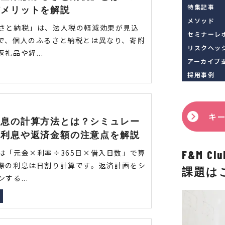
特集記事
デメリットを解説
メソッド
さと納税」は、法人税の軽減効果が見込
セミナーレ
で、個人のふるさと納税とは異なり、寄附
リスクヘッ
礼品や経...
アーカイブ
採用事例
キ
利息の計算方法とは？シミュレー
の利息や返済金額の注意点を解説
は「元金×利率÷365日×借入日数」で算
F&M 
際の利息は日割り計算です。返済計画をシ
課題は
する...